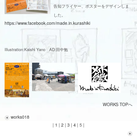
告知フライヤー、ポスターをデザインしま
した。
https://www.facebook.com/made.in.kurashiki
Illustration:Kaishi Yano AD:田中勉
WORKS TOPへ
works018
|
1
|
2
|
3
|
4
|
5
|